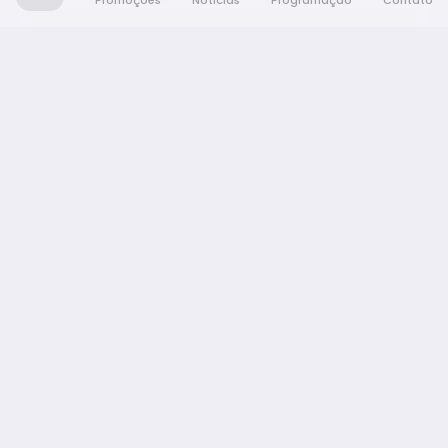
Promoções
Notícias
Programação
Contato
Nativa FM Araraquara
A Nativa é tudo e muito mais!
NAVEGAÇÃO
Promoções
Programação
Notícias
Equipe
Contato