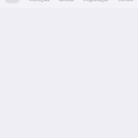
Promoções
Notícias
Programação
Contato
Nativa FM Araraquara
A Nativa é tudo e muito mais!
NAVEGAÇÃO
Promoções
Programação
Notícias
Equipe
Contato