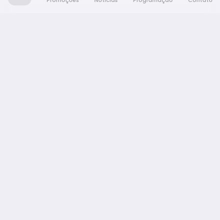
Promoções
Notícias
Programação
Contato
Nativa FM Araraquara
A Nativa é tudo e muito mais!
NAVEGAÇÃO
Promoções
Programação
Notícias
Equipe
Contato