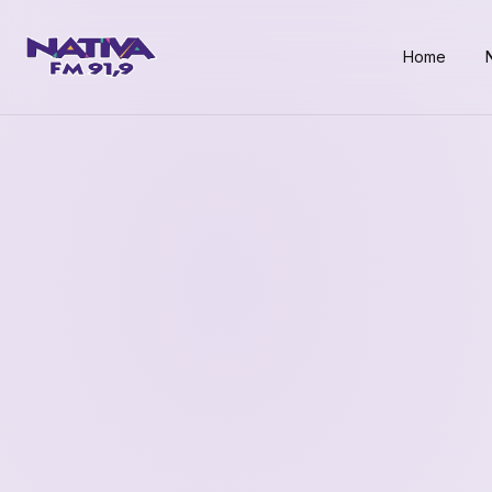
Home
N