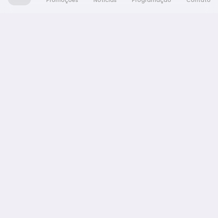
Promoções
Notícias
Programação
Contato
Nativa FM Araraquara
A Nativa é tudo e muito mais!
NAVEGAÇÃO
Promoções
Programação
Notícias
Equipe
Contato