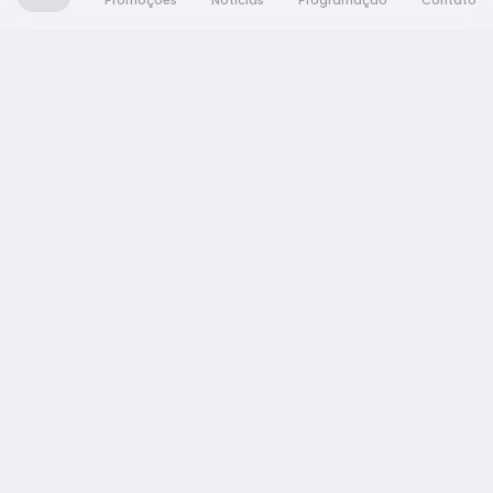
Promoções
Notícias
Programação
Contato
Nativa FM Araraquara
A Nativa é tudo e muito mais!
NAVEGAÇÃO
Promoções
Programação
Notícias
Equipe
Contato